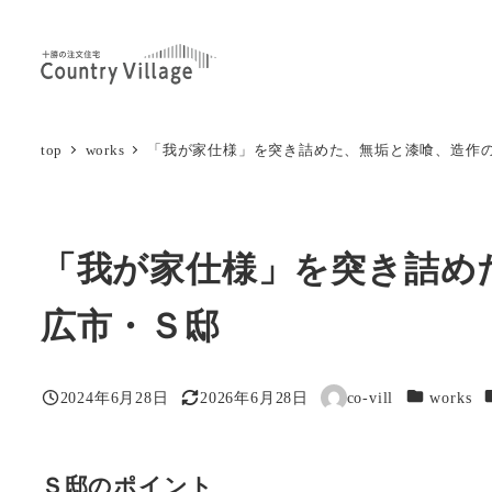
メ
イ
ン
コ
ン
top
works
「我が家仕様」を突き詰めた、無垢と漆喰、造作
テ
ン
ツ
「我が家仕様」を突き詰め
へ
移
広市・Ｓ邸
動
カテゴリー
2024年6月28日
2026年6月28日
co-vill
works
投稿日
更新日
著
者
Ｓ邸のポイント