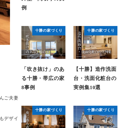
例
十勝の家づくり
十勝の家づくり
「吹き抜け」のあ
【十勝】造作洗面
る十勝・帯広の家
台・洗面化粧台の
8事例
実例集10選
んご夫妻
十勝の家づくり
十勝の家づくり
もデザイ