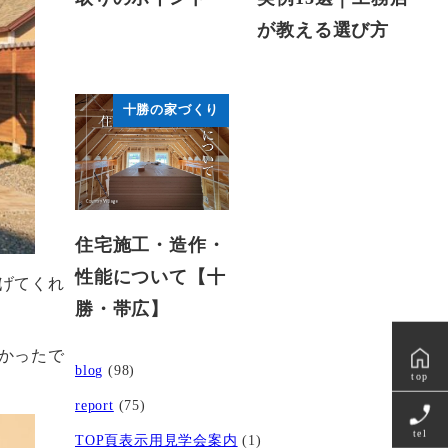
が教える選び方
十勝の家づくり
住宅施工・造作・
性能について【十
げてくれ
勝・帯広】
かったで
blog
(98)
top
report
(75)
tel
TOP頁表示用見学会案内
(1)