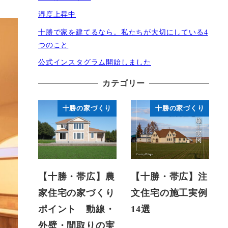
湿度上昇中
十勝で家を建てるなら。私たちが大切にしている4
つのこと
公式インスタグラム開始しました
カテゴリー
十勝の家づくり
十勝の家づくり
【十勝・帯広】農
【十勝・帯広】注
家住宅の家づくり
文住宅の施工実例
ポイント 動線・
14選
外壁・間取りの実