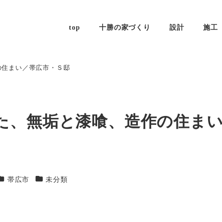
top
十勝の家づくり
設計
施工
の住まい／帯広市・Ｓ邸
た、無垢と漆喰、造作の住ま
カテゴリー
カテゴリー
帯広市
未分類