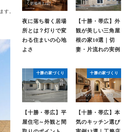
ます。
夜に落ち着く居場
【十勝・帯広】外
所とは？灯りで変
観が美しい三角屋
わる住まいの心地
根の家10選｜切
よさ
妻・片流れの実例
十勝の家づくり
十勝の家づくり
【十勝・帯広】平
【十勝・帯広】本
屋住宅～外観と間
気のキッチン選び
取りのポイント
実例13選｜工務店