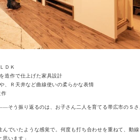
ＬＤＫ
を造作で仕上げた家具設計
や、Ｒ天井など曲線使いの柔らかな表情
造作
――そう振り返るのは、お子さん二人を育てる帯広市のＳさ
住んでいたような感覚で。何度も打ち合わせを重ねて、動線
と思います」