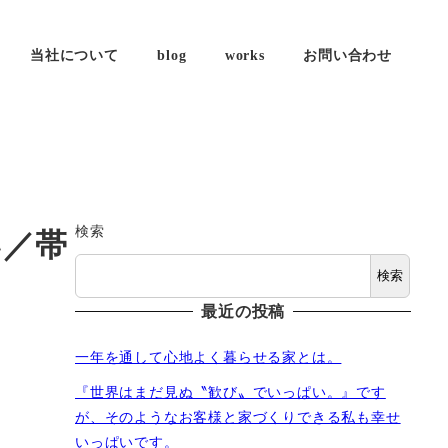
当社について
blog
works
お問い合わせ
検索
い／帯
検索
最近の投稿
一年を通して心地よく暮らせる家とは。
『世界はまだ見ぬ〝歓び〟でいっぱい。』です
が、そのようなお客様と家づくりできる私も幸せ
いっぱいです。