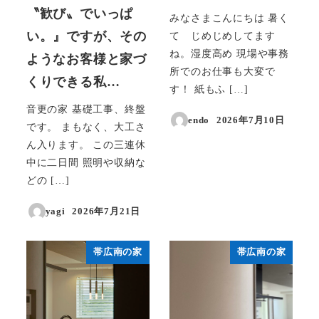
〝歓び〟でいっぱ
みなさまこんにちは 暑く
い。』ですが、その
て じめじめしてます
ね。湿度高め 現場や事務
ようなお客様と家づ
所でのお仕事も大変で
くりできる私…
す！ 紙もふ […]
音更の家 基礎工事、終盤
endo
2026年7月10日
です。 まもなく、大工さ
投稿日
ん入ります。 この三連休
中に二日間 照明や収納な
どの […]
yagi
2026年7月21日
投稿日
帯広南の家
帯広南の家