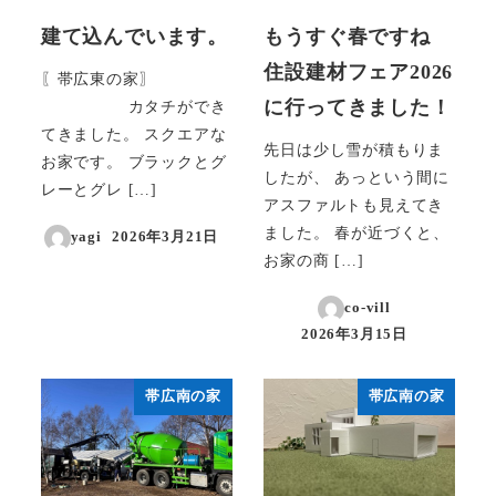
建て込んでいます。
もうすぐ春ですね
住設建材フェア2026
〖帯広東の家〗
に行ってきました！
カタチができ
てきました。 スクエアな
先日は少し雪が積もりま
お家です。 ブラックとグ
したが、 あっという間に
レーとグレ […]
アスファルトも見えてき
ました。 春が近づくと、
yagi
2026年3月21日
投稿日
お家の商 […]
co-vill
2026年3月15日
投稿日
帯広南の家
帯広南の家