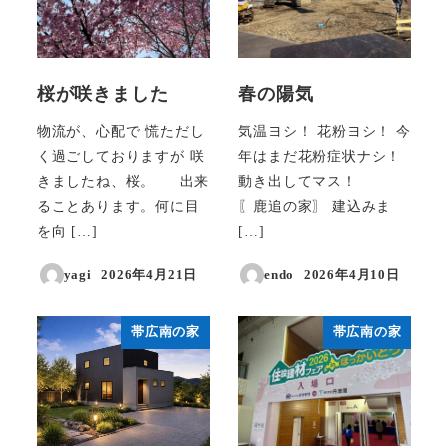
桜が咲きました
春の陽気
物流が、心配で 慌ただし
気温ヨシ！ 花粉ヨシ！ 今
く過ごしておりますが 咲
年はまだ花粉症状ナシ！
きましたね、桜。 出来
動き出してマス！
ることあります。何に目
〖鹿追の家〗 建込みま
を向 […]
[…]
yagi
2026年4月21日
endo
2026年4月10日
投稿日
投稿日
帯広南の家
帯広南の家