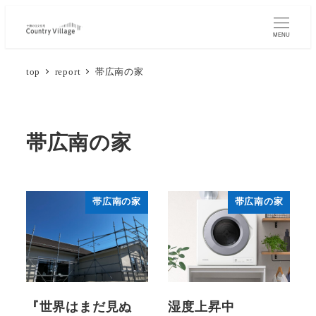
メ
イ
MENU
ン
top
report
帯広南の家
コ
ン
テ
ン
帯広南の家
ツ
へ
移
帯広南の家
帯広南の家
動
『世界はまだ見ぬ
湿度上昇中