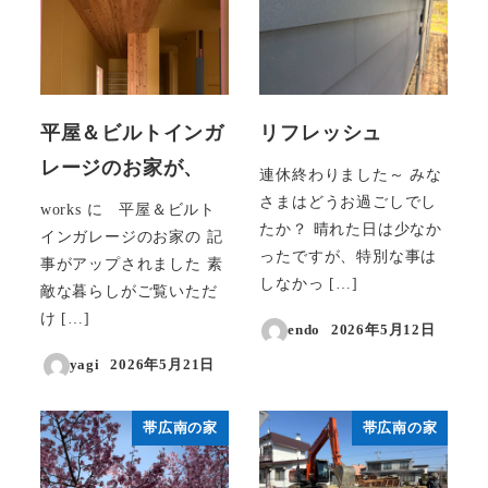
平屋＆ビルトインガ
リフレッシュ
レージのお家が、
連休終わりました～ みな
さまはどうお過ごしでし
works に 平屋＆ビルト
たか？ 晴れた日は少なか
インガレージのお家の 記
ったですが、特別な事は
事がアップされました 素
しなかっ […]
敵な暮らしがご覧いただ
け […]
endo
2026年5月12日
投稿日
yagi
2026年5月21日
投稿日
帯広南の家
帯広南の家