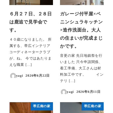
６月２７日、２８日
ガレージ付平屋×ペ
は鹿追で見学会で
ニンシュラキッチン
す。
×造作洗面台。大人
の住まいが完成まじ
４０歳になりました。 所
かです。
属する、帯広インテリア
コーディネータークラブ
音更の家 先日地鎮祭を行
が、ね。 今ではあたりま
いました 只今申請関係、
えな職業 […]
着工準備、大工さんは材
料加工中です。 イン
yagi
2026年6月22日
投稿日
テリ […]
yagi
2026年6月11日
投稿日
帯広南の家
帯広南の家