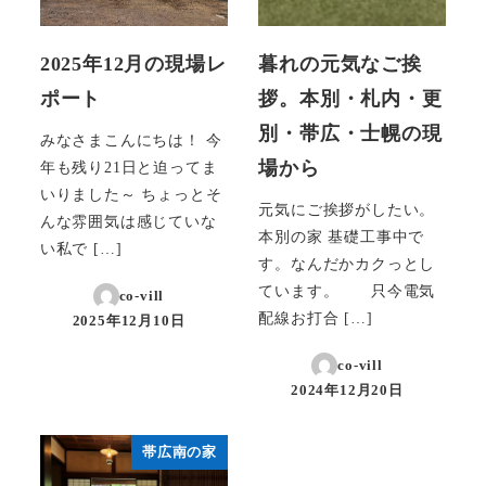
2025年12月の現場レ
暮れの元気なご挨
ポート
拶。本別・札内・更
別・帯広・士幌の現
みなさまこんにちは！ 今
場から
年も残り21日と迫ってま
いりました～ ちょっとそ
元気にご挨拶がしたい。
んな雰囲気は感じていな
本別の家 基礎工事中で
い私で […]
す。なんだかカクっとし
ています。 只今電気
co-vill
配線お打合 […]
2025年12月10日
投稿日
co-vill
2024年12月20日
投稿日
帯広南の家