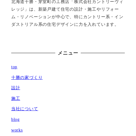
北海道十勝・芽室町の工務店「株式会社カントリーヴィ
レッジ」は、新築戸建て住宅の設計・施工やリフォー
ム・リノベーションが中心で、特にカントリー系・イン
ダストリアル系の住宅デザインに力を入れています。
メニュー
top
十勝の家づくり
設計
施工
当社について
blog
works