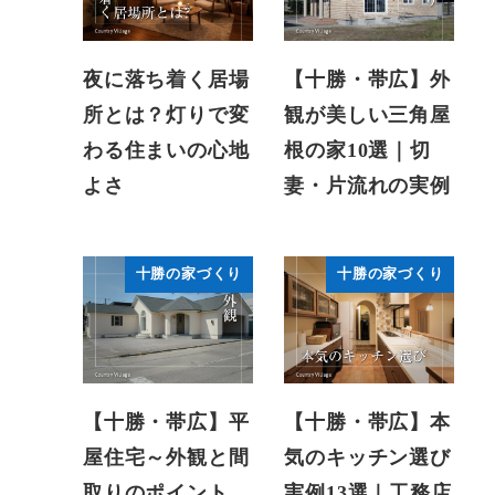
夜に落ち着く居場
【十勝・帯広】外
所とは？灯りで変
観が美しい三角屋
わる住まいの心地
根の家10選｜切
よさ
妻・片流れの実例
十勝の家づくり
十勝の家づくり
【十勝・帯広】平
【十勝・帯広】本
屋住宅～外観と間
気のキッチン選び
取りのポイント
実例13選｜工務店