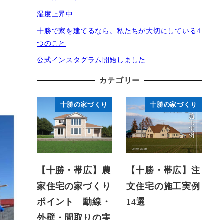
湿度上昇中
十勝で家を建てるなら。私たちが大切にしている4
つのこと
公式インスタグラム開始しました
カテゴリー
十勝の家づくり
十勝の家づくり
【十勝・帯広】農
【十勝・帯広】注
家住宅の家づくり
文住宅の施工実例
ポイント 動線・
14選
外壁・間取りの実