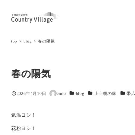
メ
イ
ン
コ
ン
top
blog
春の陽気
テ
ン
ツ
春の陽気
へ
移
動
カテゴリー
カテゴリー
カテゴ
2026年4月10日
endo
blog
上士幌の家
帯
投稿日
著
者
気温ヨシ！
花粉ヨシ！