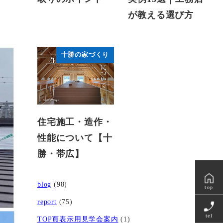
が教える選び方
十勝の家づくり
住宅施工・造作・
性能について【十
勝・帯広】
blog
(98)
top
report
(75)
tel
TOP頁表示用見学会案内
(1)