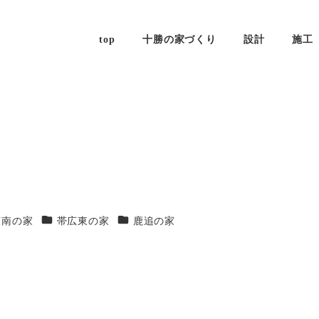
top
十勝の家づくり
設計
施工
リー
カテゴリー
カテゴリー
広南の家
帯広東の家
鹿追の家