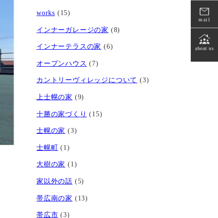
works
(15)
mail
インナーガレージの家
(8)
インナーテラスの家
(6)
about us
オープンハウス
(7)
カントリーヴィレッジについて
(3)
上士幌の家
(9)
十勝の家づくり
(15)
士幌の家
(3)
士幌町
(1)
大樹の家
(1)
家以外の話
(5)
帯広南の家
(13)
帯広市
(3)