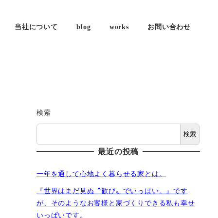
当社について
blog
works
お問い合わせ
検索
検索
最近の投稿
一年を通して心地よく暮らせる家とは。
『世界はまだ見ぬ〝歓び〟でいっぱい。』です
が、そのようなお客様と家づくりできる私も幸せ
いっぱいです。