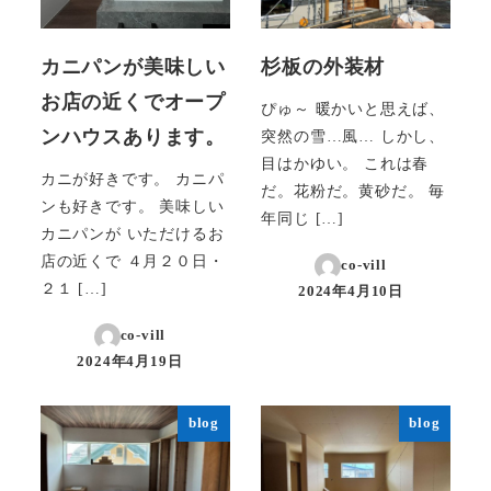
カニパンが美味しい
杉板の外装材
お店の近くでオープ
ぴゅ～ 暖かいと思えば、
ンハウスあります。
突然の雪…風… しかし、
目はかゆい。 これは春
カニが好きです。 カニパ
だ。花粉だ。黄砂だ。 毎
ンも好きです。 美味しい
年同じ […]
カニパンが いただけるお
店の近くで ４月２０日・
co-vill
２１ […]
2024年4月10日
投稿日
co-vill
2024年4月19日
投稿日
blog
blog