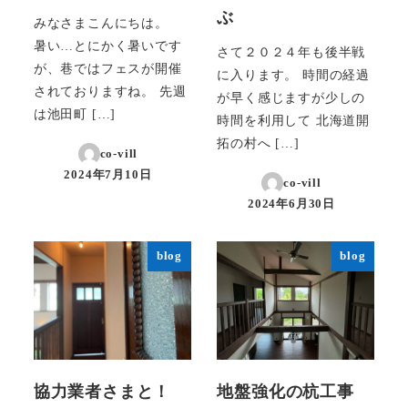
ぶ
みなさまこんにちは。
暑い…とにかく暑いです
さて２０２４年も後半戦
が、巷ではフェスが開催
に入ります。 時間の経過
されておりますね。 先週
が早く感じますが少しの
は池田町 […]
時間を利用して 北海道開
拓の村へ […]
co-vill
2024年7月10日
co-vill
投稿日
2024年6月30日
投稿日
blog
blog
協力業者さまと！
地盤強化の杭工事