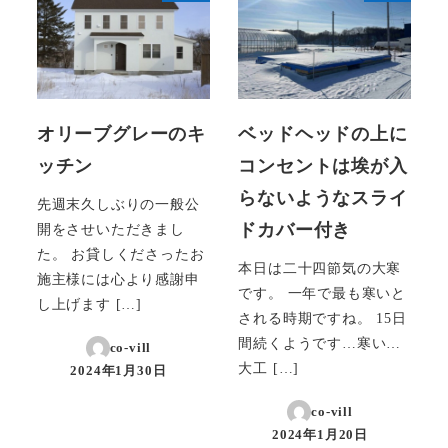
オリーブグレーのキ
ベッドヘッドの上に
ッチン
コンセントは埃が入
らないようなスライ
先週末久しぶりの一般公
ドカバー付き
開をさせいただきまし
た。 お貸しくださったお
本日は二十四節気の大寒
施主様には心より感謝申
です。 一年で最も寒いと
し上げます […]
される時期ですね。 15日
間続くようです…寒い…
co-vill
大工 […]
2024年1月30日
投稿日
co-vill
2024年1月20日
投稿日