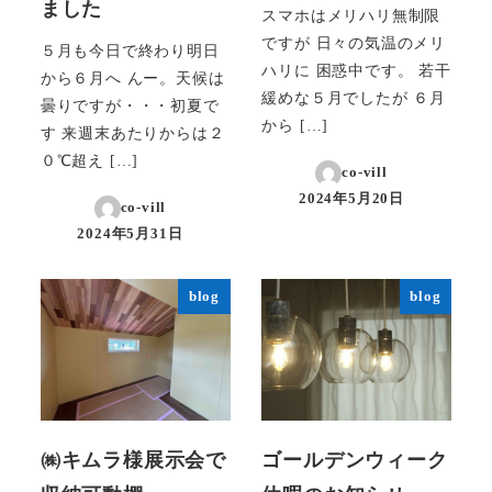
ました
スマホはメリハリ無制限
ですが 日々の気温のメリ
５月も今日で終わり明日
ハリに 困惑中です。 若干
から６月へ んー。天候は
緩めな５月でしたが ６月
曇りですが・・・初夏で
から […]
す 来週末あたりからは２
０℃超え […]
co-vill
2024年5月20日
co-vill
投稿日
2024年5月31日
投稿日
blog
blog
㈱キムラ様展示会で
ゴールデンウィーク