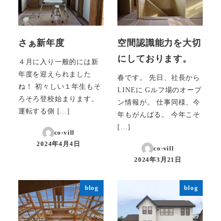
さぁ新年度
空間認識能力を大切
にしております。
４月に入り一般的には新
年度を迎えられました
春です。 先日、社長から
ね！ 初々しい１年生もそ
LINEに Gルフ場のオープ
ろそろ登校始まります。
ン情報が。 仕事同様、今
運転する側 […]
年もがんばる。 今年こそ
[…]
co-vill
2024年4月4日
co-vill
投稿日
2024年3月21日
投稿日
blog
blog