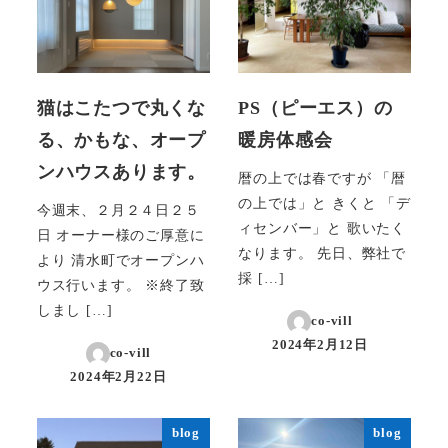
猫はこたつで丸くな
PS（ピーエス）の
る、かもな、オープ
暖房体感会
ンハウスあります。
暦の上では春ですが 「暦
の上では」と きくと 「デ
今週末、２月２４日２５
ィセンバー」と 歌いたく
日 オーナー様のご厚意に
なります。 先日、弊社で
より 清水町でオープンハ
採 […]
ウス行います。 ※終了致
しまし […]
co-vill
2024年2月12日
co-vill
投稿日
2024年2月22日
投稿日
blog
blog