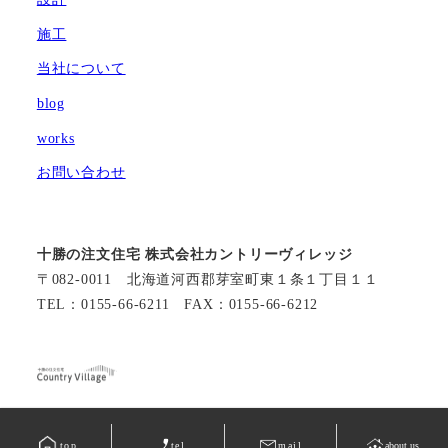
施工
当社について
blog
works
お問い合わせ
十勝の注文住宅 株式会社カントリーヴィレッジ
〒082-0011 北海道河西郡芽室町東１条１丁目１１
TEL：0155-66-6211 FAX：0155-66-6212
©カントリーヴィレッジ
top
tel
mail
about us