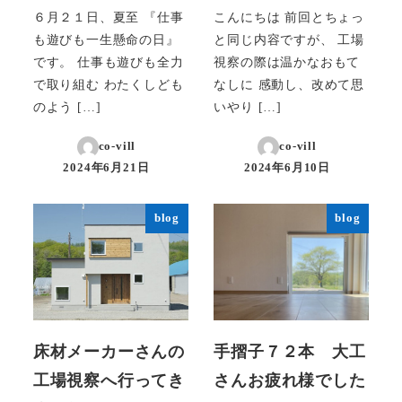
６月２１日、夏至 『仕事
こんにちは 前回とちょっ
も遊びも一生懸命の日』
と同じ内容ですが、 工場
です。 仕事も遊びも全力
視察の際は温かなおもて
で取り組む わたくしども
なしに 感動し、改めて思
のよう […]
いやり […]
co-vill
co-vill
2024年6月21日
2024年6月10日
投稿日
投稿日
blog
blog
床材メーカーさんの
手摺子７２本 大工
工場視察へ行ってき
さんお疲れ様でした