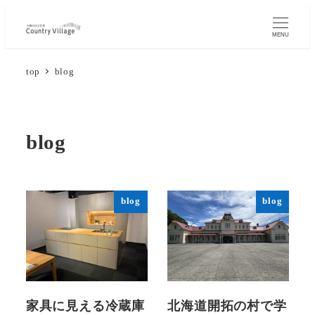
メ
イ
MENU
ン
top
blog
コ
ン
テ
ン
blog
ツ
へ
移
blog
blog
動
家具に見える冷蔵庫
北海道開拓の村で学