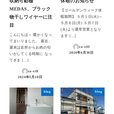
収納可動棚
休暇のお知らせ
MEDAS、ブラック
【ゴールデンウィーク休
物干しワイヤーに注
暇期間】 ５月１日(火)～
５月６日(月) ５月７日
目
(火)より通常営業となり
こんにちは～ 暖かくなっ
ます […]
てまいりました。 最近、
co-vill
週末は近所からお肉の匂
2024年4月30日
いがしてくる時期に なっ
投稿日
てきま […]
co-vill
2024年5月10日
投稿日
blog
blog