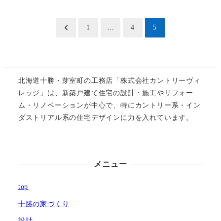
投
1
…
4
5
稿
の
北海道十勝・芽室町の工務店「株式会社カントリーヴィ
ペ
レッジ」は、新築戸建て住宅の設計・施工やリフォー
ム・リノベーションが中心で、特にカントリー系・イン
ー
ダストリアル系の住宅デザインに力を入れています。
ジ
送
メニュー
り
top
十勝の家づくり
設計