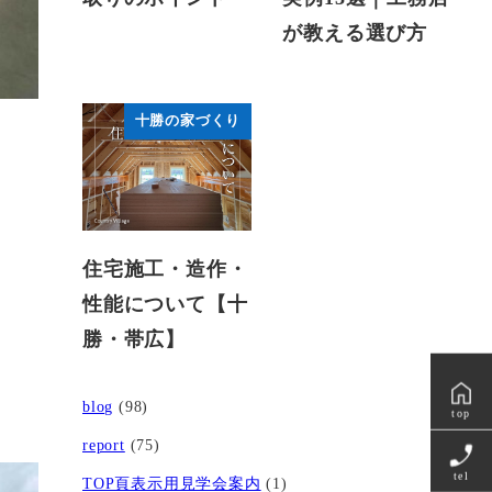
が教える選び方
十勝の家づくり
住宅施工・造作・
性能について【十
勝・帯広】
blog
(98)
top
report
(75)
tel
TOP頁表示用見学会案内
(1)