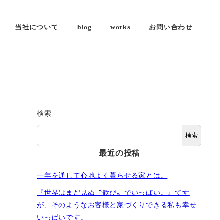
当社について
blog
works
お問い合わせ
検索
検索
最近の投稿
一年を通して心地よく暮らせる家とは。
『世界はまだ見ぬ〝歓び〟でいっぱい。』です
が、そのようなお客様と家づくりできる私も幸せ
いっぱいです。