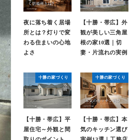
夜に落ち着く居場
【十勝・帯広】外
所とは？灯りで変
観が美しい三角屋
わる住まいの心地
根の家10選｜切
よさ
妻・片流れの実例
十勝の家づくり
十勝の家づくり
【十勝・帯広】平
【十勝・帯広】本
屋住宅～外観と間
気のキッチン選び
取りのポイント
実例13選｜工務店