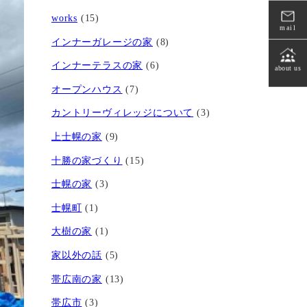
works
(15)
mail
インナーガレージの家
(8)
インナーテラスの家
(6)
about us
オープンハウス
(7)
カントリーヴィレッジについて
(3)
上士幌の家
(9)
十勝の家づくり
(15)
士幌の家
(3)
士幌町
(1)
大樹の家
(1)
家以外の話
(5)
帯広南の家
(13)
帯広市
(3)