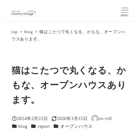
メ
イ
MENU
ン
top
blog
猫はこたつで丸くなる、かもな、オープンハ
コ
ウスあります。
ン
テ
ン
ツ
猫はこたつで丸くなる、か
へ
もな、オープンハウスあり
移
動
ます。
2024年2月22日
2026年3月15日
co-vill
投稿日
更新日
著
カテゴリー
カテゴリー
カテゴリー
blog
report
オープンハウス
者