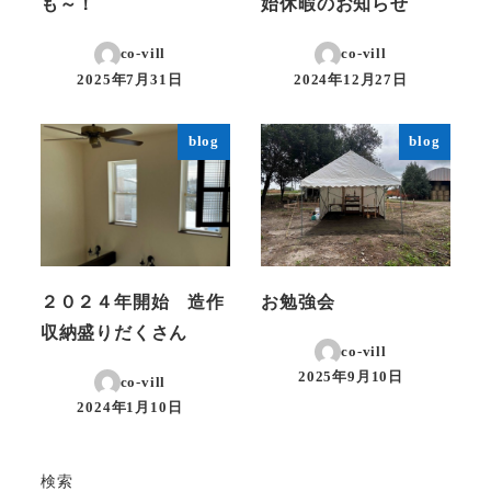
も～！
始休暇のお知らせ
co-vill
co-vill
2025年7月31日
2024年12月27日
投稿日
投稿日
blog
blog
２０２４年開始 造作
お勉強会
収納盛りだくさん
co-vill
2025年9月10日
co-vill
投稿日
2024年1月10日
投稿日
検索