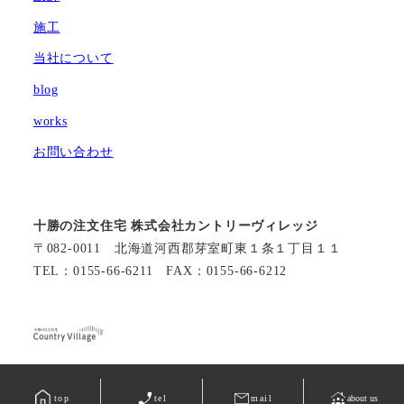
施工
当社について
blog
works
お問い合わせ
十勝の注文住宅 株式会社カントリーヴィレッジ
〒082-0011 北海道河西郡芽室町東１条１丁目１１
TEL：0155-66-6211 FAX：0155-66-6212
©カントリーヴィレッジ
top
tel
mail
about us