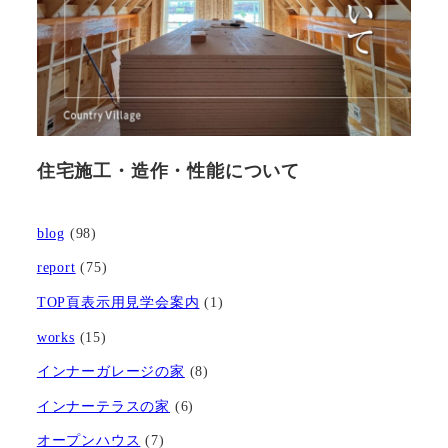
住宅施工・造作・性能について
blog
(98)
report
(75)
TOP頁表示用見学会案内
(1)
works
(15)
インナーガレージの家
(8)
インナーテラスの家
(6)
オープンハウス
(7)