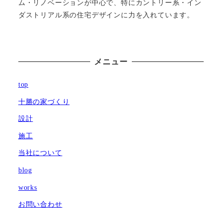
ム・リノベーションが中心で、特にカントリー系・イン
ダストリアル系の住宅デザインに力を入れています。
メニュー
top
十勝の家づくり
設計
施工
当社について
blog
works
お問い合わせ