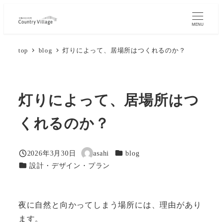
メ
イ
MENU
ン
top
blog
灯りによって、居場所はつくれるのか？
コ
ン
テ
ン
灯りによって、居場所はつ
ツ
くれるのか？
へ
移
動
カテゴリー
2026年3月30日
asahi
blog
投稿日
著
カテゴリー
設計・デザイン・プラン
者
夜に自然と向かってしまう場所には、理由があり
ます。